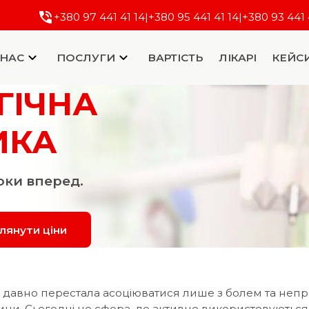
+380 97 441 41 14
|
+380 95 441 41 14
|
+380 93 441 
 НАС
ПОСЛУГИ
ВАРТІСТЬ
ЛІКАРІ
КЕЙС
ГІЧНА
ИКА
оки вперед.
лянути ціни
е давно перестала асоціюватися лише з болем та не
ни. Сьогодні це сфера, де активно використовуютьс