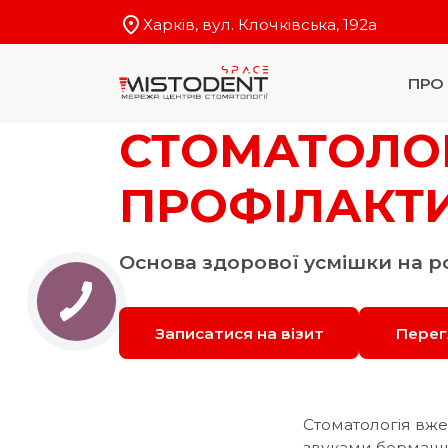
Харків, вул. Клочківська, 192a
ПРО
СТОМАТОЛО
ПРОФІЛАКТ
Основа здорової усмішки на р
Записатися на візит
Перег
Стоматологія вж
звуками бормаши