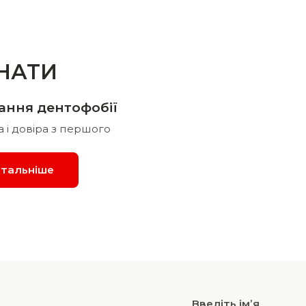
НАТИ
ання дентофобії
а і довіра з першого
тальніше
Введіть ім’я