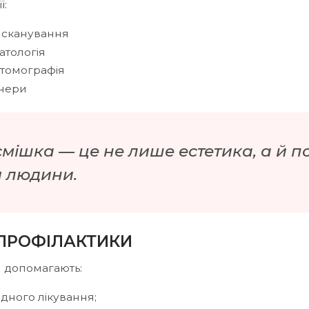
ї:
 сканування
атологія
томографія
йнери
смішка — це не лише естетика, а й 
я людини.
ПРОФІЛАКТИКИ
и допомагають:
дного лікування;