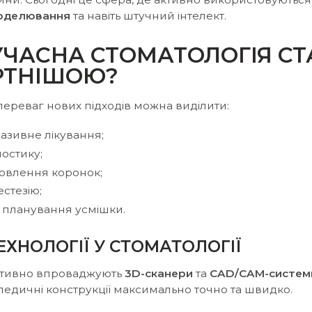
моделювання
та навіть штучний інтелект.
УЧАСНА СТОМАТОЛОГІЯ СТ
РТНІШОЮ?
ереваг нових підходів можна виділити:
вазивне лікування;
остику;
овлення коронок;
естезію;
 планування усмішки.
ЕХНОЛОГІЇ У СТОМАТОЛОГІЇ
активно впроваджують
3D-сканери
та
CAD/CAM-систем
едичні конструкції максимально точно та швидко.