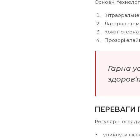
Основні технологі
Інтраоральне
Лазерна стом
Комп'ютерна 
Прозорі ела
Гарна у
здоров'
ПЕРЕВАГИ 
Регулярні огляд
уникнути скла