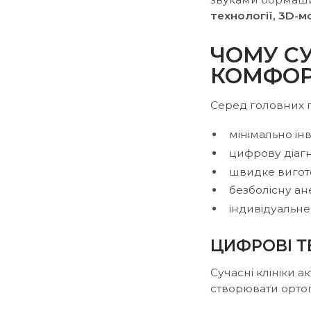
технології, 3D-
ЧОМУ С
КОМФО
Серед головних п
мінімально ін
цифрову діагн
швидке вигот
безболісну ан
індивідуальне
ЦИФРОВІ Т
Сучасні клініки 
створювати ортоп