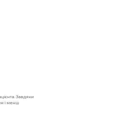
цієнта. Завдяки
им і менш