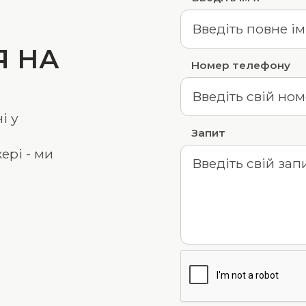
Я НА
Номер телефону
і у
Запит
ері - ми