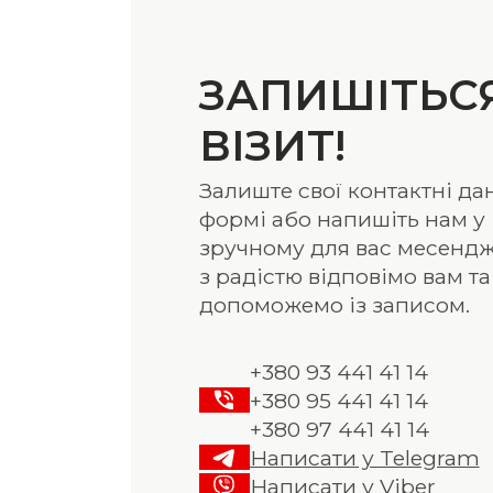
ЗАПИШІТЬС
ВІЗИТ!
Залиште свої контактні дан
формі або напишіть нам у
зручному для вас месендж
з радістю відповімо вам та
допоможемо із записом.
+380 93 441 41 14
+380 95 441 41 14
+380 97 441 41 14
Написати у Telegram
Написати у Viber