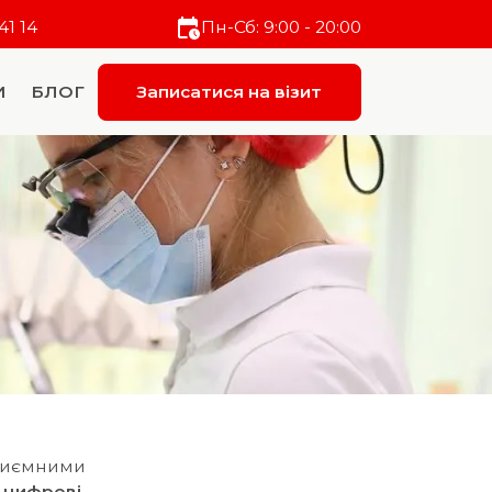
41 14
Пн-Сб: 9:00 - 20:00
И
БЛОГ
Записатися на візит
приємними
я
цифрові