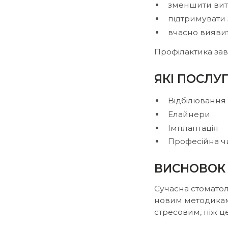
зменшити вит
підтримувати 
вчасно виявит
Профілактика за
ЯКІ ПОСЛУ
Відбілювання 
Елайнери
Імплантація
Професійна ч
ВИСНОВОК
Сучасна стоматол
новим методикам 
стресовим, ніж це