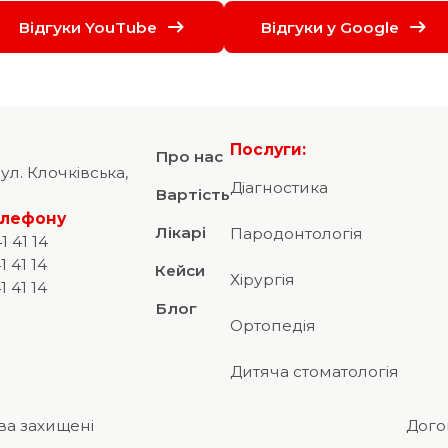
Відгуки YouTube
Відгуки у Google
Послуги:
Про нас
вул. Клочківська,
Діагностика
Вартість
елефону
Лікарі
Пародонтологія
1 41 14
1 41 14
Кейси
Хірургія
1 41 14
Блог
Ортопедія
Дитяча стоматологія
ава захищені
Дого