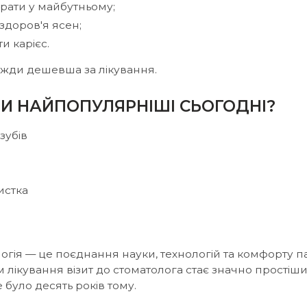
рати у майбутньому;
здоров'я ясен;
и карієс.
вжди дешевша за лікування.
ГИ НАЙПОПУЛЯРНІШІ СЬОГОДНІ?
зубів
истка
огія — це поєднання науки, технологій та комфорту па
лікування візит до стоматолога стає значно простіш
 було десять років тому.