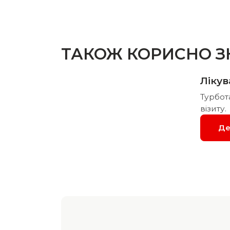
ТАКОЖ КОРИСНО З
Лікув
Турбот
візиту.
Де