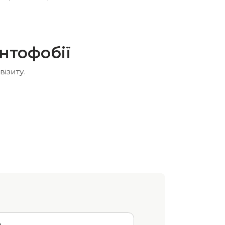
нтофобії
візиту.