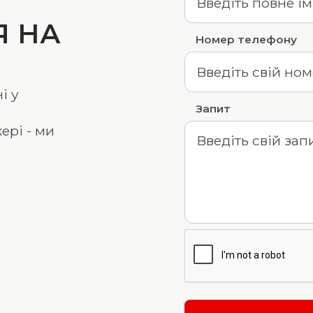
Я НА
Номер телефону
і у
Запит
ері - ми