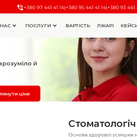
+380 97 441 41 14
|
+380 95 441 41 14
|
+380 93 441 
 НАС
ПОСЛУГИ
ВАРТІСТЬ
ЛІКАРІ
КЕЙС
зрозуміло й
лянути ціни
Стоматологіч
Основа здорової усмішки 