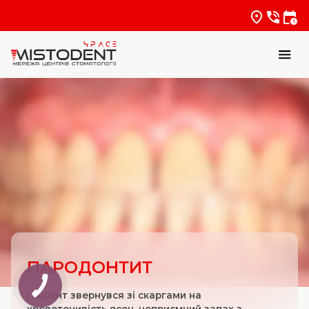
ПАРОДОНТИТ
Пацієнт звернувся зі скаргами на
кровоточивість ясен, неприємний запах з