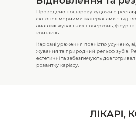
Відновлення та рез
Проведено пошарову художню рестав
фотополімерними матеріалами з відт
анатомії жувальних поверхонь, фісур т
контактів.
Каріозні ураження повністю усунено, 
жування та природний рельєф зубів. Ре
естетичні та забезпечують довготривал
розвитку карієсу.
ЛІКАРІ,