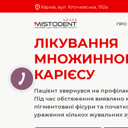
Харків, вул. Клочківська, 192a
ПРО
ЛІКУВАННЯ
МНОЖИННО
КАРІЄСУ
Пацієнт звернувся на профіла
Під час обстеження виявлено
пігментовані фісури та початко
ураження кількох жувальних зу