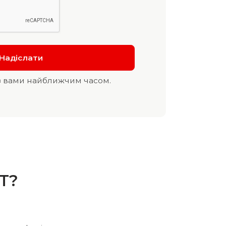
з вами найближчим часом.
T?