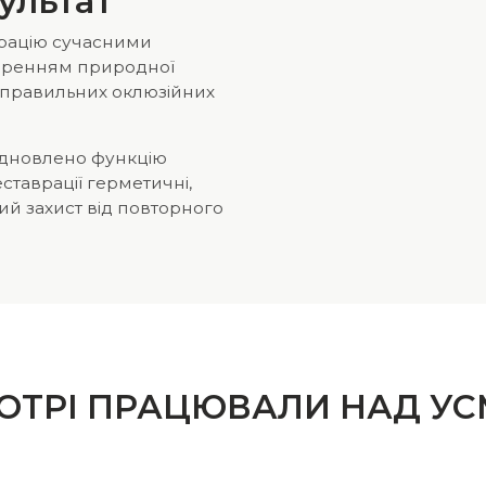
ультат
рацію сучасними
воренням природної
а правильних оклюзійних
відновлено функцію
ставрації герметичні,
ий захист від повторного
 КОТРІ ПРАЦЮВАЛИ НАД У