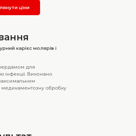
лянути ціни
ування
урний карієс молярів і
офердамом для
ю інфекції. Виконано
 максимальним
, медикаментозну обробку