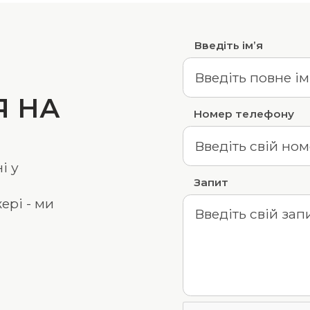
Введіть ім’я
Я НА
Номер телефону
і у
Запит
ері - ми