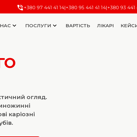
+380 97 441 41 14
|
+380 95 441 41 14
|
+380 93 441 
 НАС
ПОСЛУГИ
ВАРТІСТЬ
ЛІКАРІ
КЕЙС
ГО
ктичний огляд.
 множинні
ві каріозні
бів.