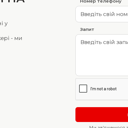
Номер телефону
і у
Запит
ері - ми
Ми зв’яжемося 