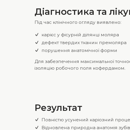
Діагностика та лік
Під час клінічного огляду виявлено:
карієс у фісурній ділянці моляра
дефект твердих тканин премоляра
порушення анатомічної форми
Для забезпечення максимальної точнос
ізоляцію робочого поля кофердамом.
Результат
Повністю усунений каріозний проц
Відновлена природна анатомія зубі