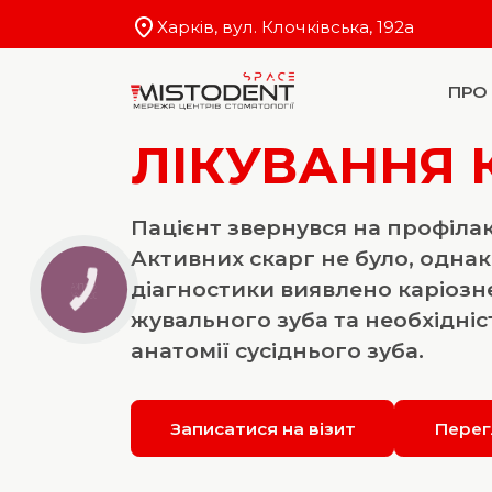
Харків, вул. Клочківська, 192a
ПРО
ЛІКУВАННЯ 
Пацієнт звернувся на профіла
Активних скарг не було, однак
діагностики виявлено каріоз
жувального зуба та необхідні
анатомії сусіднього зуба.
Записатися на візит
Перег