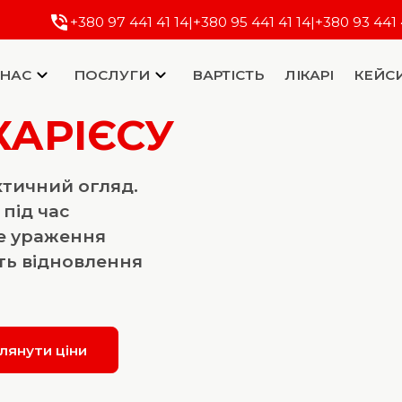
+380 97 441 41 14
|
+380 95 441 41 14
|
+380 93 441 
 НАС
ПОСЛУГИ
ВАРТІСТЬ
ЛІКАРІ
КЕЙС
КАРІЄСУ
ктичний огляд.
 під час
не ураження
сть відновлення
лянути ціни