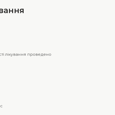
ування
ті лікування проведено
ес
в